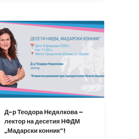
Д-р Теодора Недялкова –
лектор на десетия НФДМ
„Мадарски конник“!