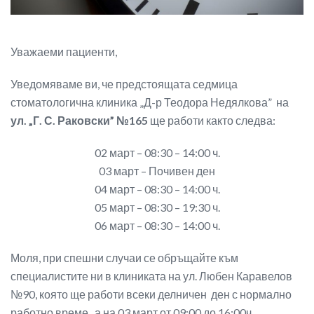
Уважаеми пациенти,
Уведомяваме ви, че предстоящата седмица
стоматологична клиника „Д-р Теодора Недялкова” на
ул. „Г. С. Раковски” №165
ще работи както следва:
02 март –
08:30 – 14:00 ч.
03 март –
Почивен ден
04 март –
08:30 – 14:00 ч.
05 март –
08:30 – 19:30 ч.
06 март –
08:30 – 14:00 ч.
Моля, при спешни случаи се обръщайте към
специалистите ни в клиниката на ул. Любен Каравелов
№90, която ще работи всеки делничен ден с нормално
работно време, а на 03 март от 09:00 до 16:00ч.