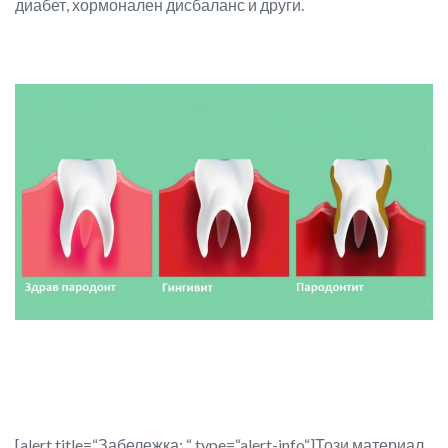
диабет, хормонален дисбаланс и други.
[alert title=“Забележка: “ type=“alert-info“]Този материал