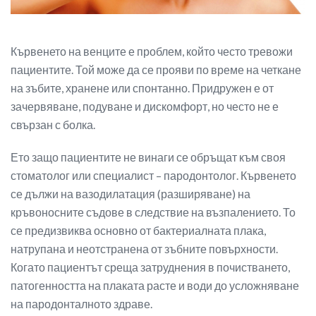
Кървенето на венците е проблем, който често тревожи
пациентите. Той може да се прояви по време на четкане
на зъбите, хранене или спонтанно. Придружен е от
зачервяване, подуване и дискомфорт, но често не е
свързан с болка.
Ето защо пациентите не винаги се обръщат към своя
стоматолог или специалист – пародонтолог. Кървенето
се дължи на вазодилатация (разширяване) на
кръвоносните съдове в следствие на възпалението. То
се предизвиква основно от бактериалната плака,
натрупана и неотстранена от зъбните повърхности.
Когато пациентът среща затруднения в почистването,
патогенността на плаката расте и води до усложняване
на пародонталното здраве.