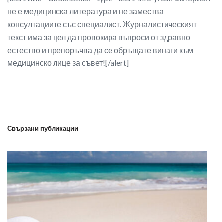
не е медицинска литература и не замества
консултациите със специалист. Журналистическият
текст има за цел да провокира въпроси от здравно
естество и препоръчва да се обръщате винаги към
медицинско лице за съвет![/alert]
Свързани публикации