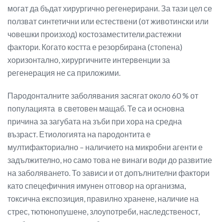
могат да бъдат хирургично регенерирани. За тази цел се
ползват синтетични или естествени (от животински или
човешки произход) костозаместители,растежни
фактори. Когато костта е резорбирана (стопена)
хоризонтално, хирургичните интервенции за
регенерация не са приложими.
Пародонталните заболявания засягат около 60 % от
популацията в световен мащаб. Те са и основна
причина за загубата на зъби при хора на средна
възраст. Етиологията на пародонтита е
мултифакториално – наличието на микробни агенти е
задължително, но само това не винаги води до развитие
на заболяването. То зависи и от допълнителни фактори
като спецефичния имунен отговор на организма,
токсична експозиция, правилно хранене, наличие на
стрес, тютюнопушене, злоупотреби, наследственост,