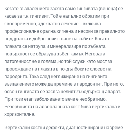
Когато възпалението засяга само гингивата (венеца) се
касае за т.н. гингивит. Той е напълно обратим при
своевременно, адекватно лечение – включва
професионална орална хигиена и насоки за правилното
поддръжка и добро почистване на зъбите. Когато
плаката се натрупа и минерализира по зъбната
повърхност се образува зъбен камък. Неговата
патогенност не е голяма, но той служи като мост за
провеждане на плаката в по-дълбоките слоеве на
пародонта. Така след неглижиране на гингивита
възпалението може да премине в пародонтит. При него,
освен гингивата се засяга целият зъбодържащ апарат.
При този етап заболяването вече е необратимо.
Резорбцията на алвеоларната кост бива вертикална и
хоризонтална.
Вертикални костни дефекти, диагностицирани навреме