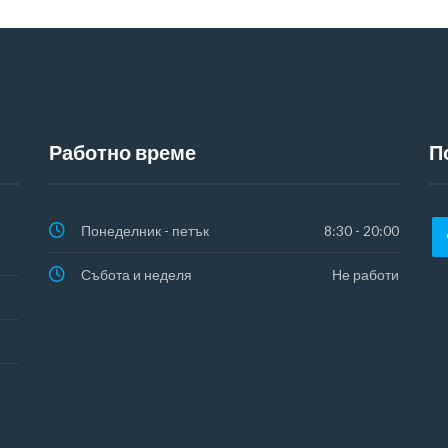
Работно време
П
Понеделник - петък
8:30 - 20:00
Събота и неделя
Не работи