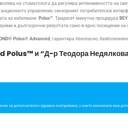
олява на стоматолога да регулира интензивността на све
станционното управление, сензорният потребителски интерф
мата за избелване
Polus™
. Тридесет минутна процедура
BEY
зуеми и дългосрочни резултати само в едно посещение на 
OND® Polus® Advanced
, гарантира безопасно, безболезнен
d Polus™
и
“Д-р Теодора Недялкова
пании за допълнително здравно осигуряване, с които клиниката има до