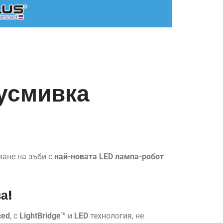
 усмивка
ване на зъби с
най-новата LED лампа-робот
а!
ced
, с
LightBridge™
и
LED
технология, не