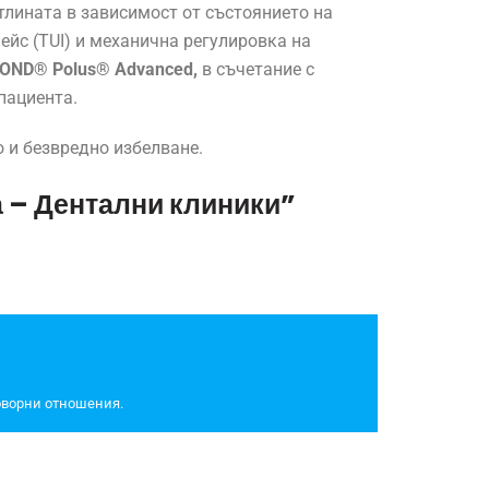
тлината в зависимост от състоянието на
ейс (TUI) и механична регулировка на
OND® Polus® Advanced,
в съчетание с
пациента.
о и безвредно избелване.
 – Дентални клиники”
говорни отношения.