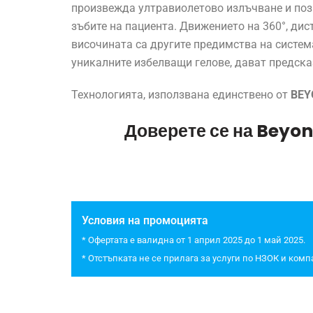
произвежда ултравиолетово излъчване и позв
зъбите на пациента. Движението на 360°, ди
височината са другите предимства на систе
уникалните избелващи гелове, дават предска
Технологията, използвана единствено от
BEY
Доверете се на
Beyon
Условия на промоцията
* Офертата е валидна от 1 април 2025 до 1 май 2025.
* Отстъпката не се прилага за услуги по НЗОК и ком