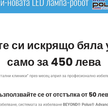
е си искрящо бяла
само за 450 лева
тални клиники” през месец април за професионално избел
ъзползвайте се от отстъпка от 50 лев
избелване, системата за избелване
BEYOND® Polus® Advan