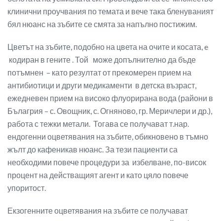
клинични проучвания по темата и вече така бленуваният
бял нюанс на зъбите се смята за напълно постижим.
Цветът на зъбите, подобно на цвета на очите и косата, e
кодиран в гените . Той може допълнително да бъде
потъмнен – като резултат от прекомерен прием на
антибиотици и други медикаменти в детска възраст,
ежедневен прием на високо флуорирана вода (райони в
Бълагрия – с. Овощник, с. Огняново, гр. Меричлери и др.),
работа с тежки метали. Тогава се получават т.нар.
ендогенни оцветявания на зъбите, обикновено в тъмно
жълт до кафеникав нюанс. За тези пациенти са
необходими повече процедури за избелване, по-висок
процент на действащият агент и като цяло повече
упоритост.
Екзогенните оцветявания на зъбите се получават