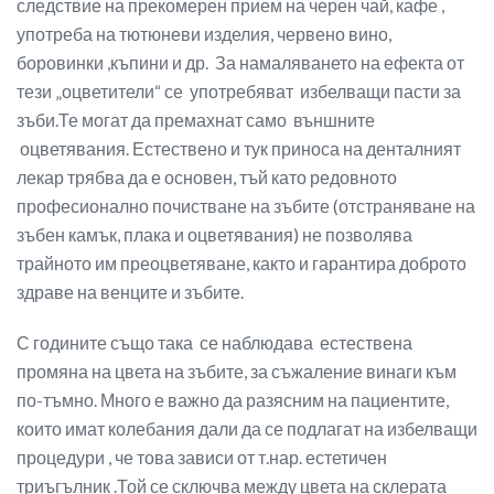
следствие на прекомерен прием на черен чай, кафе ,
употреба на тютюневи изделия, червено вино,
боровинки ,къпини и др. За намаляването на ефекта от
тези „оцветители“ се употребяват избелващи пасти за
зъби.Те могат да премахнат само външните
оцветявания. Естествено и тук приноса на денталният
лекар трябва да е основен, тъй като редовното
професионално почистване на зъбите (отстраняване на
зъбен камък, плака и оцветявания) не позволява
трайното им преоцветяване, както и гарантира доброто
здраве на венците и зъбите.
С годините също така се наблюдава естествена
промяна на цвета на зъбите, за съжаление винаги към
по-тъмно. Много е важно да разясним на пациентите,
които имат колебания дали да се подлагат на избелващи
процедури , че това зависи от т.нар. естетичен
триъгълник .Той се сключва между цвета на склерата