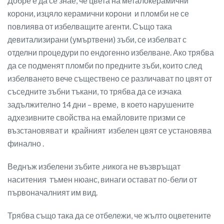
Добре е да се знае, че цвета на металокерамични
корони, изцяло керамични корони и пломби не се
повлиява от избелващите агенти. Също така
девитализирани (умъртвени) зъби, се избелват с
отделни процедури по ендогенно избелване. Ако трябва
да се подменят пломби по предните зъби, които след
избелването вече съществено се различават по цвят от
съседните зъбни тъкани, то трябва да се изчака
задължително 14 дни – време, в което нарушените
адхезивните свойства на емайловите призми се
възстановяват и крайният избелен цвят се установява
финално .
Веднъж избелени зъбите ,никога не възвръщат
наситения тъмен нюанс, винаги остават по-бели от
първоначалният им вид.
Трябва също така да се отбележи, че жълто оцветените