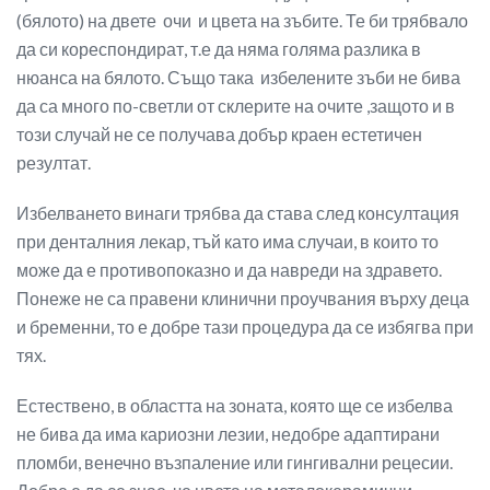
(бялото) на двете очи и цвета на зъбите. Те би трябвало
да си кореспондират, т.е да няма голяма разлика в
нюанса на бялото. Също така избелените зъби не бива
да са много по-светли от склерите на очите ,защото и в
този случай не се получава добър краен естетичен
резултат.
Избелването винаги трябва да става след консултация
при денталния лекар, тъй като има случаи, в които то
може да е противопоказно и да навреди на здравето.
Понеже не са правени клинични проучвания върху деца
и бременни, то е добре тази процедура да се избягва при
тях.
Естествено, в областта на зоната, която ще се избелва
не бива да има кариозни лезии, недобре адаптирани
пломби, венечно възпаление или гингивални рецесии.