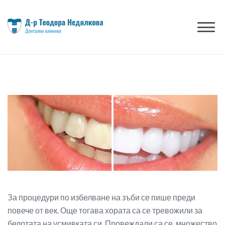
Skip
to
content
За процедури по избелване на зъби се пише преди
повече от век. Още тогава хората са се тревожили за
белотата на усмивката си. Провеждали са се множество