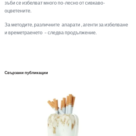
зъби се избелват много по-лесно от сивкаво-
оцветените.
За методите, различните апарати , агенти за избелване
и времетраенето – следва продължение.
Свързани публикации