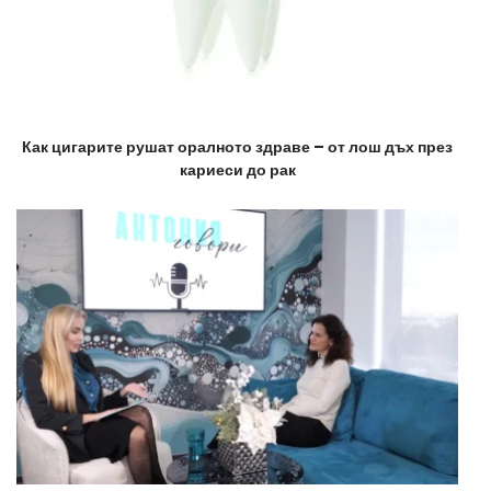
Как цигарите рушат оралното здраве – от лош дъх през
кариеси до рак