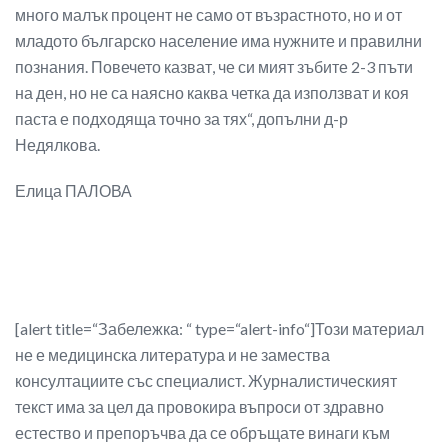
много малък процент не само от възрастното, но и от
младото българско население има нужните и правилни
познания. Повечето казват, че си мият зъбите 2-3 пъти
на ден, но не са наясно каква четка да използват и коя
паста е подходяща точно за тях“, допълни д-р
Недялкова.
Елица ПАЛОВА
[alert title=“Забележка: “ type=“alert-info“]Този материал
не е медицинска литература и не замества
консултациите със специалист. Журналистическият
текст има за цел да провокира въпроси от здравно
естество и препоръчва да се обръщате винаги към