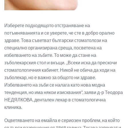
Изберете подходящото отстраняване на
потъмняванията и се уверете, че сте в добро орално
здраве. Това съветват български стоматолози на
специално организирана среща, посветена на
избелването на зъбите. То може да стане на
зъболекарския стол и вкъщи. „Всеки иска да прескочи
стоматологичния кабинет. Никой не обича да ходи на
зъболекар, но е важно за общото ни здраве.
Избелването на зъби се налага като нова модна
тенденция, но има някои изисквания“, заяви д-р Теодора
НЕДЯЛКОВА, дентален лекар в стоматологична
клиника.
Оцветяването на емайла е сериозен проблем, на който
се търси разрешение от 1868 година. Тогава започват и