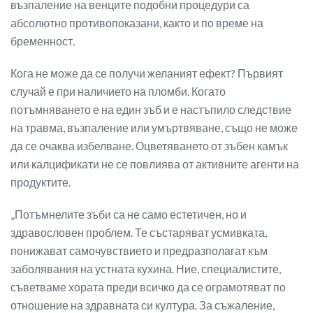
възпаление на венците подобни процедури са
абсолютно противопоказани, както и по време на
бременност.
Кога не може да се получи желаният ефект? Първият
случай е при наличието на пломби. Когато
потъмняването е на един зъб и е настъпило следствие
на травма, възпаление или умъртвяване, също не може
да се очаква избелване. Оцветяването от зъбен камък
или калцификати не се повлиява от активните агенти на
продуктите.
„Потъмнелите зъби са не само естетичен, но и
здравословен проблем. Те състаряват усмивката,
понижават самочувствието и предразполагат към
заболявания на устната кухина. Ние, специалистите,
съветваме хората преди всичко да се ограмотяват по
отношение на здравната си култура. За съжаление,