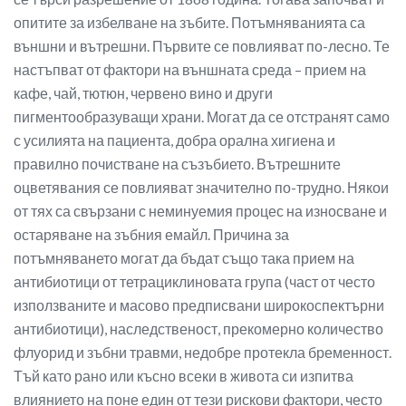
опитите за избелване на зъбите. Потъмняванията са
външни и вътрешни. Първите се повлияват по-лесно. Те
настъпват от фактори на външната среда – прием на
кафе, чай, тютюн, червено вино и други
пигментообразуващи храни. Могат да се отстранят само
с усилията на пациента, добра орална хигиена и
правилно почистване на съзъбието. Вътрешните
оцветявания се повлияват значително по-трудно. Някои
от тях са свързани с неминуемия процес на износване и
остаряване на зъбния емайл. Причина за
потъмняването могат да бъдат също така прием на
антибиотици от тетрациклиновата група (част от често
използваните и масово предписвани широкоспектърни
антибиотици), наследственост, прекомерно количество
флуорид и зъбни травми, недобре протекла бременност.
Тъй като рано или късно всеки в живота си изпитва
влиянието на поне един от тези рискови фактори, често