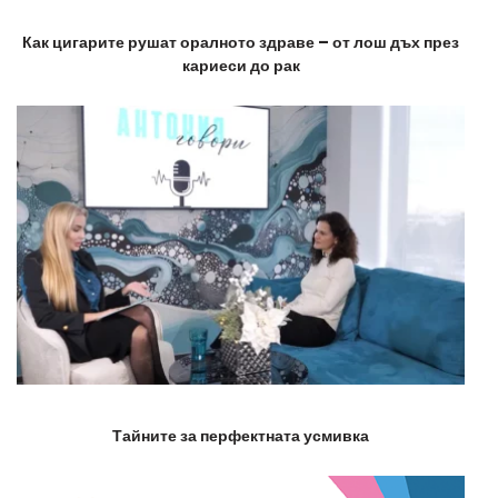
Как цигарите рушат оралното здраве – от лош дъх през
кариеси до рак
Тайните за перфектната усмивка