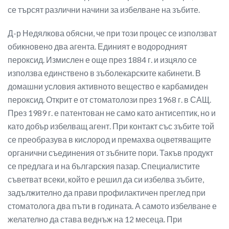
се търсят различни начини за избелване на зъбите.
Д-р Недялкова обясни, че при този процес се използват
обикновено два агента. Единият е водородният
пероксид. Измислен е още през 1884 г. и изцяло се
използва единствено в зъболекарските кабинети. В
домашни условия активното вещество е карбамиден
пероксид. Открит е от стоматолози през 1968 г. в САЩ.
През 1989 г. е патентован не само като антисептик, но и
като добър избелващ агент. При контакт със зъбите той
се преобразува в кислород и премахва оцветяващите
органични съединения от зъбните пори. Такъв продукт
се предлага и на българския пазар. Специалистите
съветват всеки, който е решил да си избелва зъбите,
задължително да прави профилактичен преглед при
стоматолога два пъти в годината. А самото избелване е
желателно да става веднъж на 12 месеца. При