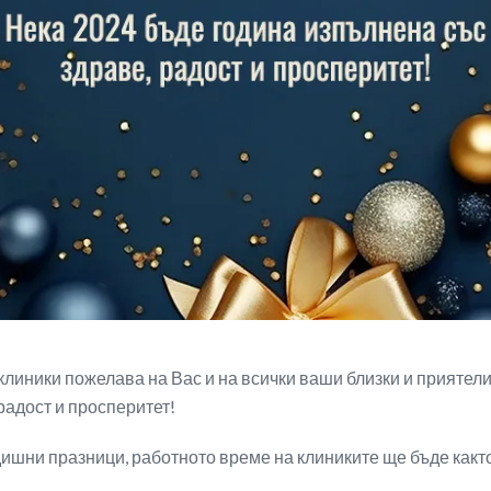
клиники пожелава на Вас и на всички ваши близки и приятел
радост и просперитет!
шни празници, работното време на клиниките ще бъде както