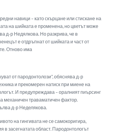
вредни навици – като скърцане или стискане на
мата на шийката е променена, но цветът може
а д-р Недялкова. Но разкрива, че в
венецът е отдръпнат от шийката и част от
те. Отново има
куват от пародонтолози”, обяснява д-р
ехника и прекомерен натиск при миене на
тологът. И предупреждава – оралният пиърсинг
т за механичен траваматичен фактор.
пълва д-р Неделякова.
ивото на гингивата не се самокоригира,
я в засегнатата област. Пародонтологът