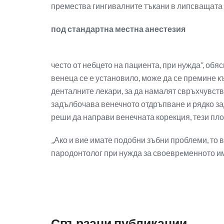
премества гингивалните тъкани в липсващата 
под стандартна местна анестезия
често от небцето на пациента, при нужда”, обя
венеца се е установило, може да се премине къ
денталните лекари, за да намалят свръхчувстви
задълбочава венечното отдръпване и рядко за
реши да направи венечната корекция, тези пло
„Ако и вие имате подобни зъбни проблеми, то 
пародонтолог при нужда за своеврeменното им
Свързани публикации