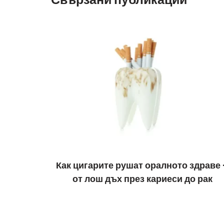
Как цигарите рушат оралното здраве 
от лош дъх през кариеси до рак