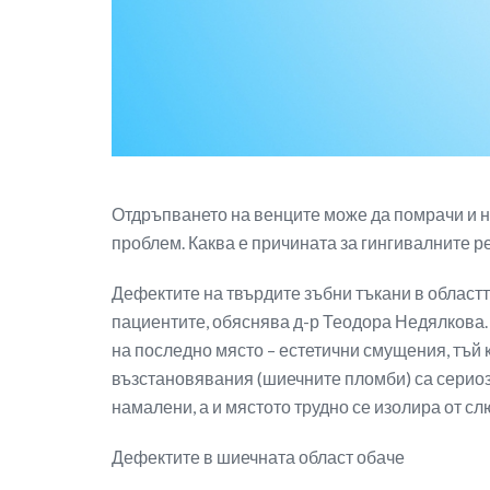
Отдръпването на венците може да помрачи и на
проблем. Каква е причината за гингивалните ре
Дефектите на твърдите зъбни тъкани в областт
пациентите, обяснява д-р Теодора Недялкова.
на последно място – естетични смущения, тъй 
възстановявания (шиечните пломби) са сериоз
намалени, а и мястото трудно се изолира от сл
Дефектите в шиечната област обаче