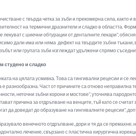
чистване с твърда четка за зъби и прекомерна сила, както и 
вителност на термични дразнители и сладко в областта. Фор
е лекуват с шиечни обтурации от денталните лекари”, обясняв
висимо дали има или няма дефект на твърдите зъбни тъкани, 
а зъбът или групата зъби изглеждат удължени спрямо съседни
м студено и сладко
ката на цялата усмивка. Това са гингивални рецесии и се ле
 е разнообразна. Част от причините са отново неправилна т
чности, неточни зъбни корони и мостове”, уточнява пародон
 стават причина за отдръпване на венците, тъй като се счита
гат да доведат до образуване на гингивалните рецесии”, до
бразувало венечното отдръпване, дори и тя да се премахне, н
донтално лечение, свързано с пластична хирургична корекци