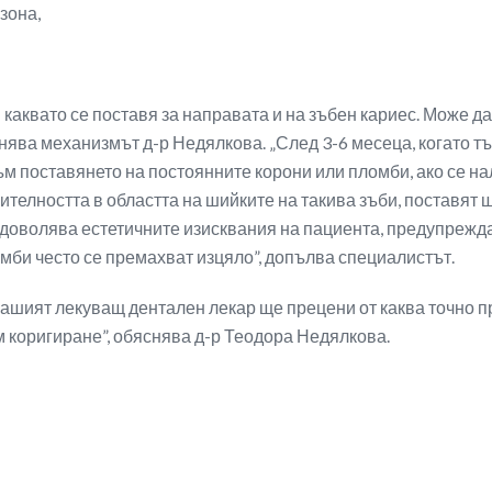
зона,
каквато се поставя за направата и на зъбен кариес. Може д
снява механизмът д-р Недялкова. „След 3-6 месеца, когато т
м поставянето на постоянните корони или пломби, ако се нал
телността в областта на шийките на такива зъби, поставят ш
доволява естетичните изисквания на пациента, предупрежда
мби често се премахват изцяло”, допълва специалистът.
вашият лекуващ дентален лекар ще прецени от каква точно п
 коригиране”, обяснява д-р Теодора Недялкова.