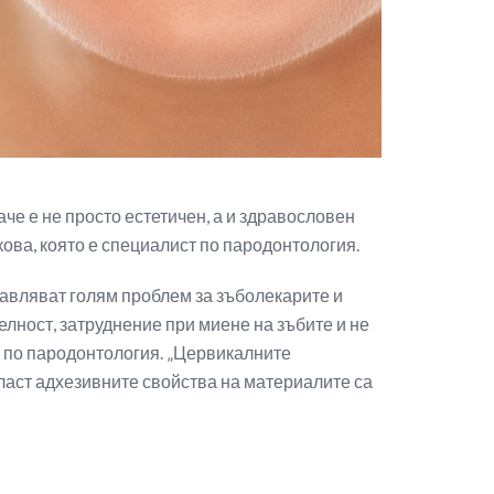
че е не просто естетичен, а и здравословен
ова, която е специалист по пародонтология.
тавляват голям проблем за зъболекарите и
лност, затруднение при миене на зъбите и не
т по пародонтология. „Цервикалните
ласт адхезивните свойства на материалите са