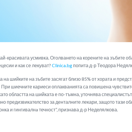
й-красивата усмивка. Оголването на корените на зъбите оба
цесии и как се лекуват?
Clinica.bg
попита д-р Теодора Недялк
а на шийките на зъбите засягат близо 85% от хората и предс
 При шиечните кариеси оплакванията са повишена чувствите
като областта на шийката е по-тъмна, уточнява специалистъ
но предизвикателство за денталните лекари, защото тази об
юнка и гингивалнa течност”, признава д-р Неделялкова.