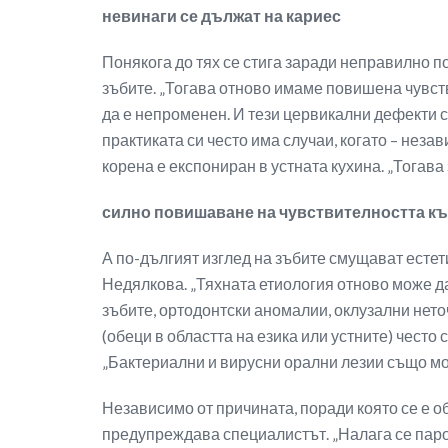
невинаги се дължат на кариес
Понякога до тях се стига заради неправилно по
зъбите. „Тогава отново имаме повишена чувст
да е непроменен. И тези цервикални дефекти с
практиката си често има случаи, когато – неза
корена е експониран в устната кухина. „Тогав
силно повишаване на чувствителността къ
А по-дългият изглед на зъбите смущават естети
Недялкова. „Тяхната етиология отново може да
зъбите, ортодонтски аномалии, оклузални нето
(обеци в областта на езика или устните) често
„Бактериални и вирусни орални лезии също мо
Независимо от причината, поради която се е о
предупреждава специалистът. „Налага се паро