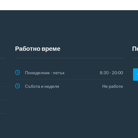
Работно време
П
Понеделник - петък
8:30 - 20:00
Събота и неделя
Не работи