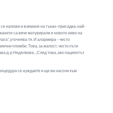
а се наложи и вземане на тъкан–присадка, най-
ъканите са вече матурирали и новото ниво на
ага”, уточнява тя. И алармира – често
иечни пломби. Това, за жалост, често пъти
ва д-р Недялкова. „След това, ако пациентът
роцедура се нуждаете и ще ви насочи към