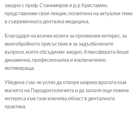
заедно с проф. Станимиров и д-р Христамян,
представихме свои лекции, посветени на актуални теми
в съвременната дентална медицина.
Благодаря на всички колеги за проявения интерес, за
многобройното присъствие и за задълбочените
въпроси, които обсъдихме заедно. Атмосферата беше
динамична, професионална и изключително
мотивираща.
Убедена съм, че успях да отворя широко вратата към
магията на Пародонтологията и да запаля още повече
интереса към тази ключова област в денталната
практика.