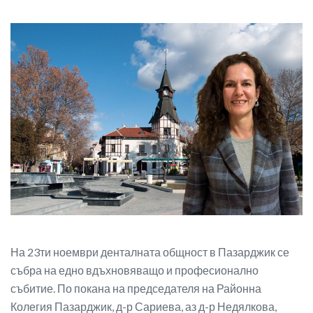
На 23ти ноември денталната общност в Пазарджик се
събра на едно вдъхновяващо и професионално
събитие. По покана на председателя на Районна
Колегия Пазарджик, д-р Сариева, аз д-р Недялкова,